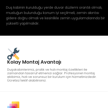
Duş kabinin kurulduğu yerde duvar düzlemi orantılı olmalı,
musluğun bulunduğu konum iyi seçilmeli, zemin akıntısı
gidere doğru olmalı ve kesinlikle zemin uygulamalarında bir
yükselti yapılmalıdır.
Kolay Montaj Avantajı
Duşakabinlerimiz, pratik ve hızlı montaj özellikleri ile
zamandan tasarruf etmenizi sağlar. Profesyonel montaj
ekibimiz, hızlı ve sorunsuz bir kurulum için hizmetinizdedir.
Ücretsiz teklif alabilirsiniz.