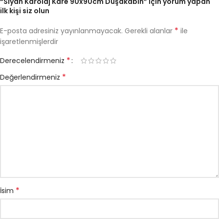
“Siyah Karolaj Kare 90x90cm Duşakabin” için yorum yapan
ilk kişi siz olun
*
E-posta adresiniz yayınlanmayacak.
Gerekli alanlar
ile
işaretlenmişlerdir
*
Derecelendirmeniz
*
Değerlendirmeniz
*
İsim