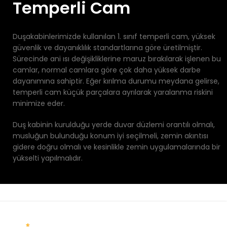
Temperli Cam
Duşakabinlerimizde kullanılan 1. sınıf temperli cam, yüksek
güvenlik ve dayanıklılık standartlarına göre üretilmiştir.
Sürecinde ani ısı değişikliklerine maruz bırakılarak işlenen bu
camlar, normal camlara göre çok daha yüksek darbe
dayanımına sahiptir. Eğer kırılma durumu meydana gelirse,
temperli cam küçük parçalara ayrılarak yaralanma riskini
minimize eder.
Duş kabinin kurulduğu yerde duvar düzlemi orantılı olmalı,
musluğun bulunduğu konum iyi seçilmeli, zemin akıntısı
gidere doğru olmalı ve kesinlikle zemin uygulamalarında bir
yükselti yapılmalıdır.