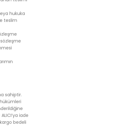
 veya hukuka
ne teslim
sözleşme
, sözleşme
enmesi
narımın
a sahiptir.
 hükümleri
derildiğine
 ALICI’ya iade
 kargo bedeli