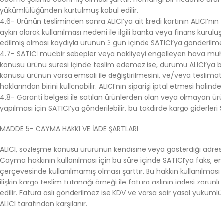
yükümlülüğünden kurtulmuş kabul edilir.
4.6- Ürünün tesliminden sonra ALICI’ya ait kredi kartının ALICI’n
aykırı olarak kullanılması nedeni ile ilgili banka veya finans kur
edilmiş olması kaydıyla ürünün 3 gün içinde SATICI’ya gönderilmesi 
4.7- SATICI mücbir sebepler veya nakliyeyi engelleyen hava muha
konusu ürünü süresi içinde teslim edemez ise, durumu ALICI’ya bil
konusu ürünün varsa emsali ile değiştirilmesini, ve/veya teslim
haklarından birini kullanabilir. ALICI’nın siparişi iptal etmesi hal
4.8- Garanti belgesi ile satılan ürünlerden olan veya olmayan ürün
yapılması için SATICI’ya gönderilebilir, bu takdirde kargo giderleri
MADDE 5- CAYMA HAKKI VE İADE ŞARTLARI
ALICI, sözleşme konusu ürürünün kendisine veya gösterdiği adrest
Cayma hakkının kullanılması için bu süre içinde SATICI’ya faks, 
çerçevesinde kullanılmamış olması şarttır. Bu hakkın kullanılması 
ilişkin kargo teslim tutanağı örneği ile fatura aslının iadesi zoru
edilir. Fatura aslı gönderilmez ise KDV ve varsa sair yasal yüküm
ALICI tarafından karşılanır.