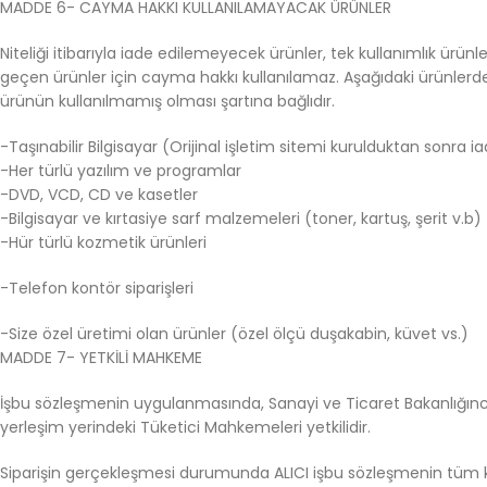
MADDE 6- CAYMA HAKKI KULLANILAMAYACAK ÜRÜNLER
Niteliği itibarıyla iade edilemeyecek ürünler, tek kullanımlık ürünl
geçen ürünler için cayma hakkı kullanılamaz. Aşağıdaki ürünler
ürünün kullanılmamış olması şartına bağlıdır.
-Taşınabilir Bilgisayar (Orijinal işletim sitemi kurulduktan sonra 
-Her türlü yazılım ve programlar
-DVD, VCD, CD ve kasetler
-Bilgisayar ve kırtasiye sarf malzemeleri (toner, kartuş, şerit v.b)
-Hür türlü kozmetik ürünleri
-Telefon kontör siparişleri
-Size özel üretimi olan ürünler (özel ölçü duşakabin, küvet vs.)
MADDE 7- YETKİLİ MAHKEME
İşbu sözleşmenin uygulanmasında, Sanayi ve Ticaret Bakanlığınca 
yerleşim yerindeki Tüketici Mahkemeleri yetkilidir.
Siparişin gerçekleşmesi durumunda ALICI işbu sözleşmenin tüm koş