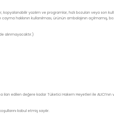
er, kopyalanabilir yazılım ve programlar, hızlı bozulan veya son kul
de cayma hakkının kullanılması, ürünün ambalajının açılmamış, 
iade alınmayacaktır.)
ilan edilen değere kadar Tüketici Hakem Heyetleri ile ALICI’nın 
ullarını kabul etmiş sayılır.