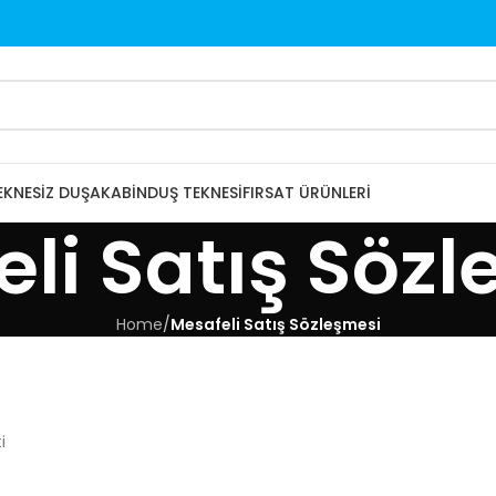
EKNESIZ DUŞAKABIN
DUŞ TEKNESI
FIRSAT ÜRÜNLERI
li Satış Söz
Home
/
Mesafeli Satış Sözleşmesi
i