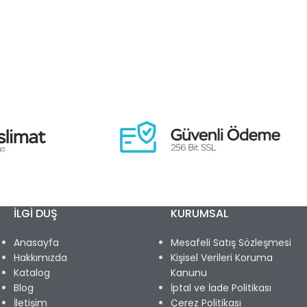
İLGİ DUŞ
KURUMSAL
Anasayfa
Mesafeli Satış Sözleşmesi
Hakkımızda
Kişisel Verileri Koruma
Katalog
Kanunu
Blog
İptal ve İade Politikası
İletişim
Çerez Politikası