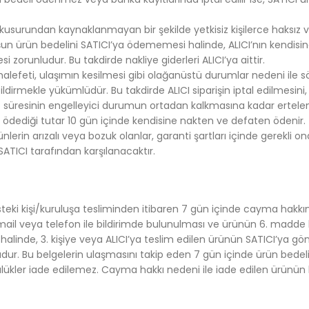
ın kusurundan kaynaklanmayan bir şekilde yetkisiz kişilerce haksız
uluşun ürün bedelini SATICI’ya ödememesi halinde, ALICI’nın kendisi
zorunludur. Bu takdirde nakliye giderleri ALICI’ya aittir.
lefeti, ulaşımın kesilmesi gibi olağanüstü durumlar nedeni ile 
dirmekle yükümlüdür. Bu takdirde ALICI siparişin iptal edilmesini
at süresinin engelleyici durumun ortadan kalkmasına kadar ertel
inde ödediği tutar 10 gün içinde kendisine nakten ve defaten ödenir.
lerin arızalı veya bozuk olanlar, garanti şartları içinde gerekli o
 SATICI tarafından karşılanacaktır.
eki kişi/kuruluşa tesliminden itibaren 7 gün içinde cayma hakkın
email veya telefon ile bildirimde bulunulması ve ürünün 6. madde
halinde, 3. kişiye veya ALICI’ya teslim edilen ürünün SATICI’ya gön
nludur. Bu belgelerin ulaşmasını takip eden 7 gün içinde ürün bedeli
lülükler iade edilemez. Cayma hakkı nedeni ile iade edilen ürünün