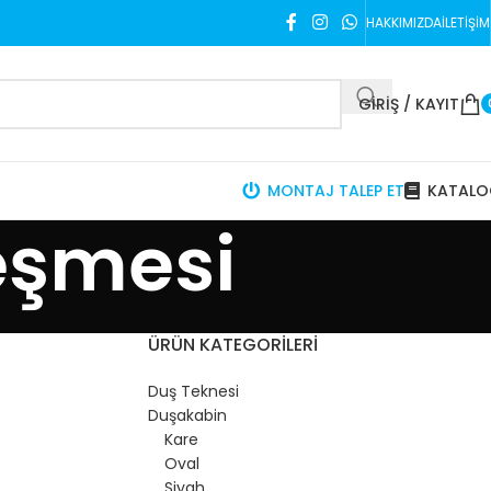
HAKKIMIZDA
İLETIŞIM
GIRIŞ / KAYIT
MONTAJ TALEP ET
KATAL
leşmesi
ÜRÜN KATEGORILERI
Duş Teknesi
Duşakabin
Kare
Oval
Siyah