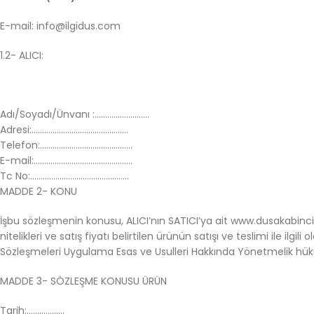
E-mail: info@ilgidus.com
1.2- ALICI:
Adı/Soyadı/Ünvanı :……………………..
Adresi:……………………………………….
Telefon:……………………………………..
E-mail:………………………………………..
Tc No:………………………………………..
MADDE 2- KONU
İşbu sözleşmenin konusu, ALICI’nın SATICI’ya ait www.dusakabinci
nitelikleri ve satış fiyatı belirtilen ürünün satışı ve teslimi ile il
Sözleşmeleri Uygulama Esas ve Usulleri Hakkında Yönetmelik hükü
MADDE 3- SÖZLEŞME KONUSU ÜRÜN
Tarih:………………