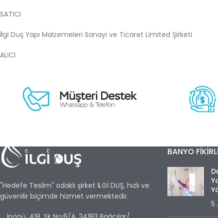
SATICI
İlgi Duş Yapı Malzemeleri Sanayi ve Ticaret Limited Şirketi
ALICI
BANYO FIKIRL
Du
Ya
"Hedefe Teslim" odaklı şirket İLGİ DUŞ, hızlı ve
Y
güvenilir biçimde hizmet vermektedir.
5 
İnönü, 418. Sk No:6/A, 34183 Bağcılar/