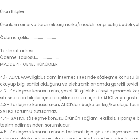
Ürün Bilgileri
Ürünlerin cinsi ve türü,miktarı,marka/modeli rengi satış bedeli yukar
Ödeme şekli:………………………….
Teslimat adresi:……………………..
Ödeme Tablosu……………………..
MADDE 4- GENEL HÜKÜMLER
4.1- ALICI, www.ilgidus.com internet sitesinde sözleşme konusu ürünü
okuyup bilgi sahibi olduğunu ve elektronik ortamda gerekli teyidi
4.2- Sözleşme konusu ürün, yasal 30 günlük süreyi aşmamak koşulu i
sitesinde ön bilgiler içinde açıklanan süre içinde ALICI veya gösterd
4.3- Sözleşme konusu ürün, ALICI’dan başka bir kişi/kuruluşa tes
SATICI sorumlu tutulamaz.
4.4- SATICI, sözleşme konusu ürünün sağlam, eksiksiz, siparişte bel
teslim edilmesinden sorumludur.
4.5- Sözleşme konusu ürünün teslimatı için işbu sözleşmenin imzalı
ödeme şekli ile ödenmiş olması şarttır. Herhangi bir nedenle ürün