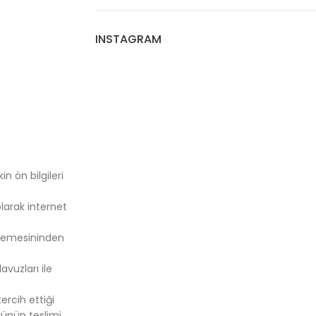
INSTAGRAM
n ön bilgileri
larak internet
etmemesininden
avuzları ile
ercih ettiği
rünün teslimi