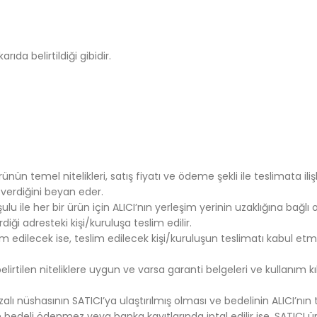
ıda belirtildiği gibidir.
n temel nitelikleri, satış fiyatı ve ödeme şekli ile teslimata ilişki
 verdiğini beyan eder.
le her bir ürün için ALICI’nın yerleşim yerinin uzaklığına bağlı o
iği adresteki kişi/kuruluşa teslim edilir.
lim edilecek ise, teslim edilecek kişi/kuruluşun teslimatı kabul 
irtilen niteliklere uygun ve varsa garanti belgeleri ve kullanım kıl
 nüshasının SATICI’ya ulaştırılmış olması ve bedelinin ALICI’nın t
 bedeli ödenmez veya banka kayıtlarında iptal edilir ise, SATICI ü