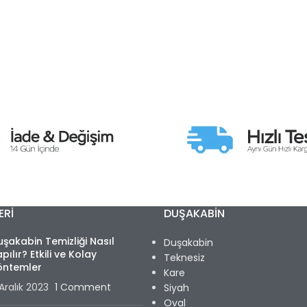
ERI
DUŞAKABİN
şakabin Temizliği Nasıl
Duşakabin
pılır? Etkili ve Kolay
Teknesiz
öntemler
Kare
Aralık 2023
1 Comment
Siyah
Oval