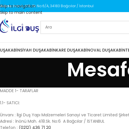
Skip to navigation
Adres:
İnönü, 418. Sk No:6/A, 34183 Bağcılar / İstanbul
Skip to main content
UŞAKABIN
SIYAH DUŞAKABIN
KARE DUŞAKABIN
OVAL DUŞAKABIN
T
Mesafe
MADDE 1- TARAFLAR
1.1- SATICI:
Ünvanı : İlgi Duş Yapı Malzemeleri Sanayi ve Ticaret Limited Şirket
Adresi : İnönü Mah. 418.Sk. No:6 A Bağcılar / İSTANBUL
Telefon :
(0212) 436 71 20