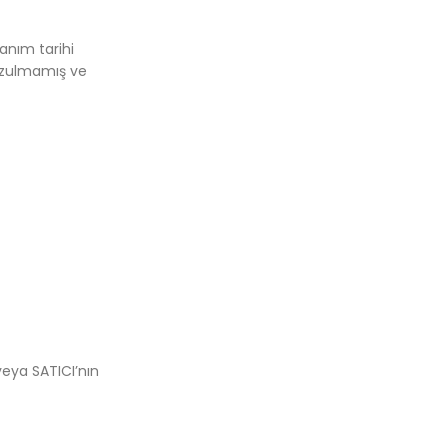
lanım tarihi
bozulmamış ve
veya SATICI’nın