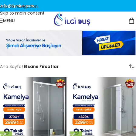
info@ilgidus.com
Skip to navigation
Skip to main content
MENU
Ana Sayfa
/
Efsane Fırsatlar