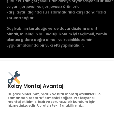
şudur ki, tam çerçeveli ürün dizayn oryantasyonlu ürünler
ve yarı çerçeveli ve çerçevesiz ürünlerle
karşılaştırıldığında su sızdırmalarına karşı daha fazla
koruma sağlar.
Duş kabinin kurulduğu yerde duvar düzlemi orantılı
olmalı, musluğun bulunduğu konum iyi seçilmeli, zemin
akıntısı gidere doğru olmalı ve kesinlikle zemin
uygulamalarında bir yükselti yapılmalıdır.
Kolay Montaj Avantajı
Duşakabinlerimiz, pratik ve hızlı montaj özellikleri ile
zamandan tasarruf etmenizi sağlar. Profesyonel
montaj ekibimiz, hızlı ve sorunsuz bir kurulum için
hizmetinizdedir. Ücretsiz teklif alabilirsiniz.