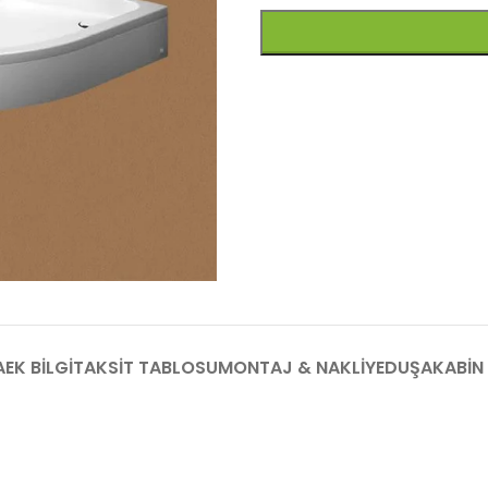
A
EK BILGI
TAKSIT TABLOSU
MONTAJ & NAKLIYE
DUŞAKABIN 