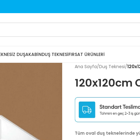
EKNESIZ DUŞAKABIN
DUŞ TEKNESI
FIRSAT ÜRÜNLERI
Ana Sayfa
/
Duş Teknesi
/
120x1
120x120cm O
Tüm oval duş teknelerinde y