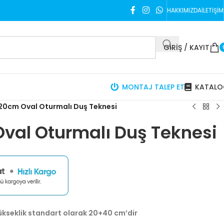
HAKKIMIZDA
İLETIŞIM
GIRIŞ / KAYIT
MONTAJ TALEP ET
KATAL
20cm Oval Oturmalı Duş Teknesi
val Oturmalı Duş Teknesi
ükseklik standart olarak 20+40 cm’dir